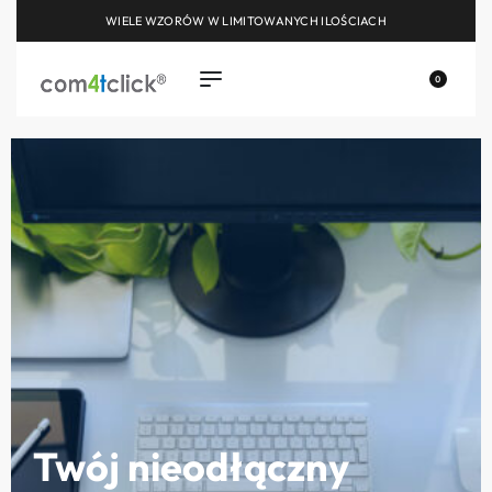
WIELE WZORÓW W LIMITOWANYCH ILOŚCIACH
0
Twój nieodłączny