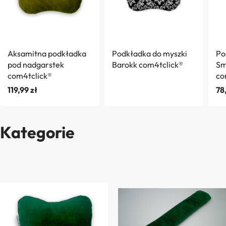
Aksamitna podkładka
Podkładka do myszki
Po
pod nadgarstek
Barokk com4tclick®
Sm
com4tclick®
co
119,99
zł
78
Kategorie