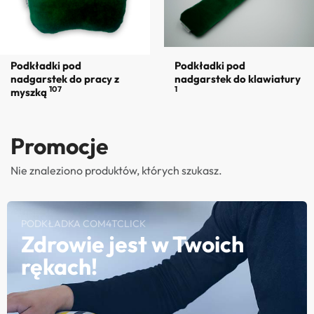
Podkładki pod
Podkładki pod
nadgarstek do pracy z
nadgarstek do klawiatury
107
1
myszką
Promocje
Nie znaleziono produktów, których szukasz.
PODKŁADKA COM4TCLICK
Zdrowie jest w Twoich
rękach!