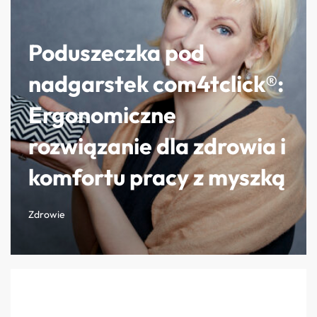
Poduszeczka pod
nadgarstek com4tclick®:
Ergonomiczne
rozwiązanie dla zdrowia i
komfortu pracy z myszką
Zdrowie