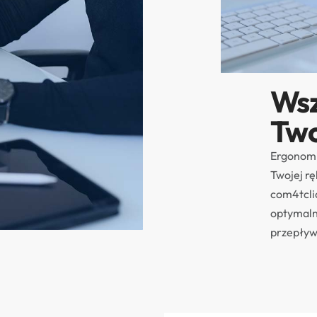
Wsz
Two
Ergonomic
Twojej rę
com4tclic
optymaln
przepływ