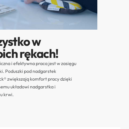
ystko w
ich rękach!
zna i efektywna praca jest w zasięgu
ki. Poduszki pod nadgarstek
k® zwiększają komfort pracy dzięki
emu układowi nadgarstka i
u krwi.