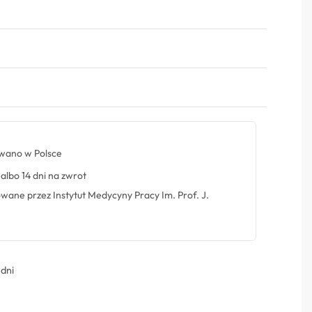
Oceniono
0
na 5
ano w Polsce
albo 14 dni na zwrot
ne przez Instytut Medycyny Pracy Im. Prof. J.
 dni