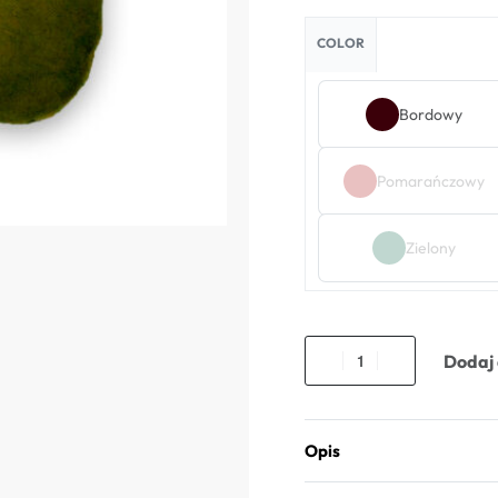
COLOR
Bordowy
Pomarańczowy
Zielony
Dodaj 
Opis