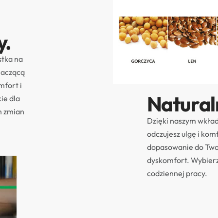
y.
stka na
naczącą
mfort i
Natural
ie dla
h zmian
Dzięki naszym wkła
odczujesz ulgę i kom
dopasowanie do Twoj
dyskomfort. Wybier
codziennej pracy.