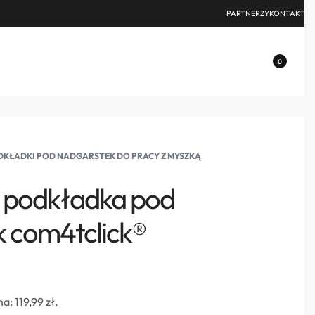
PARTNERZY
KONTAKT
0
KŁADKI POD NADGARSTEK DO PRACY Z MYSZKĄ
 podkładka pod
 com4tclick®
na:
119,99
zł
.