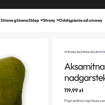
Strona główna
Sklep
Strony
Odstąpienie od umowy
STRONA GŁÓWNA
›
SKLEP
›
POD
Aksamitna
nadgarstek
119,99
zł
Poprzednia najniższa ce