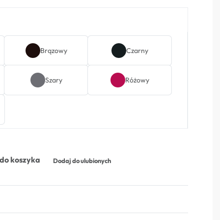
Brązowy
Czarny
Szary
Różowy
do koszyka
Dodaj do ulubionych