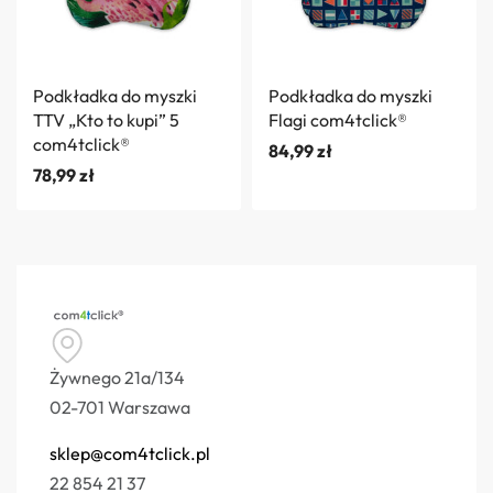
Podkładka do myszki
Podkładka do myszki
TTV „Kto to kupi” 5
Flagi com4tclick®
com4tclick®
84,99
zł
78,99
zł
Żywnego 21a/134
02-701 Warszawa
sklep@com4tclick.pl
22 854 21 37