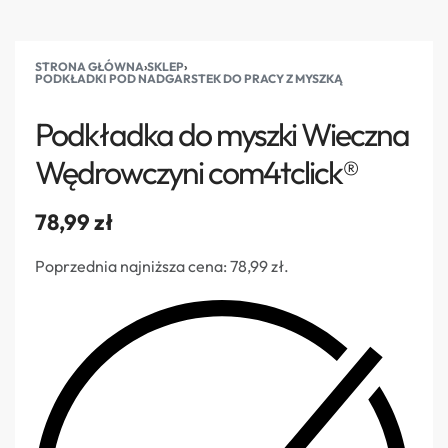
STRONA GŁÓWNA
›
SKLEP
›
PODKŁADKI POD NADGARSTEK DO PRACY Z MYSZKĄ
Podkładka do myszki Wieczna
Wędrowczyni com4tclick®
78,99
zł
Poprzednia najniższa cena:
78,99
zł
.