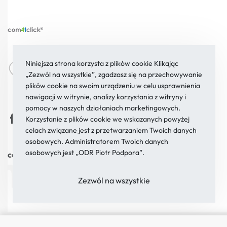
Żywnego 21a/134
sklep@com4tclick.pl
Niniejsza strona korzysta z plików cookie Klikając
„Zezwól na wszystkie”, zgadzasz się na przechowywanie
02-701 Warszawa
22 854 21 37
plików cookie na swoim urządzeniu w celu usprawnienia
nawigacji w witrynie, analizy korzystania z witryny i
pomocy w naszych działaniach marketingowych.
Korzystanie z plików cookie we wskazanych powyżej
celach związane jest z przetwarzaniem Twoich danych
osobowych. Administratorem Twoich danych
osobowych jest „ODR Piotr Podpora”.
com4tclick®
2026. Wszystkie prawa zastrzeżone
Zezwól na wszystkie