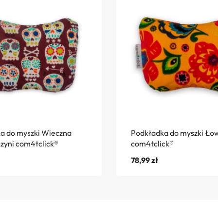
a do myszki Wieczna
Podkładka do myszki Łow
yni com4tclick®
com4tclick®
78,99
zł