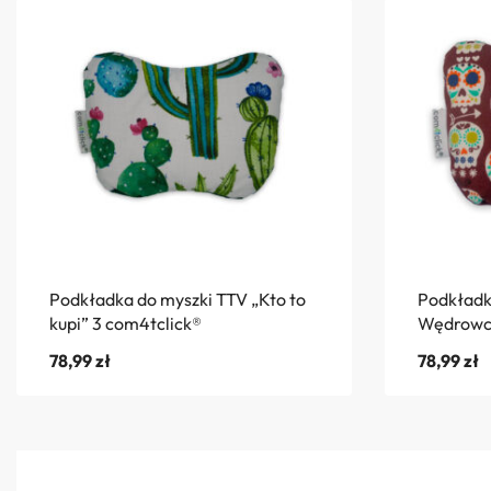
Podkładka do myszki TTV „Kto to
Podkładk
kupi” 3 com4tclick®
Wędrowcz
78,99
zł
78,99
zł