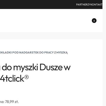
PARTNERZY
KONTAKT
0
KŁADKI POD NADGARSTEK DO PRACY Z MYSZKĄ
 do myszki Dusze w
4tclick®
na:
78,99
zł
.