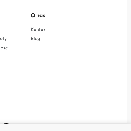
O nas
Kontakt
roty
Blog
ości