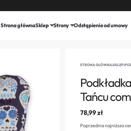
Strona główna
Sklep
Strony
Odstąpienie od umowy
STRONA GŁÓWNA
›
SKLEP
›
POD
Podkładka
Tańcu com
78,99
zł
Poprzednia najniższa ce