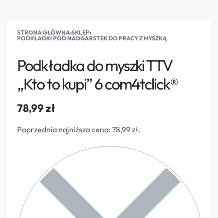
STRONA GŁÓWNA
›
SKLEP
›
PODKŁADKI POD NADGARSTEK DO PRACY Z MYSZKĄ
Podkładka do myszki TTV
„Kto to kupi” 6 com4tclick®
78,99
zł
Poprzednia najniższa cena:
78,99
zł
.