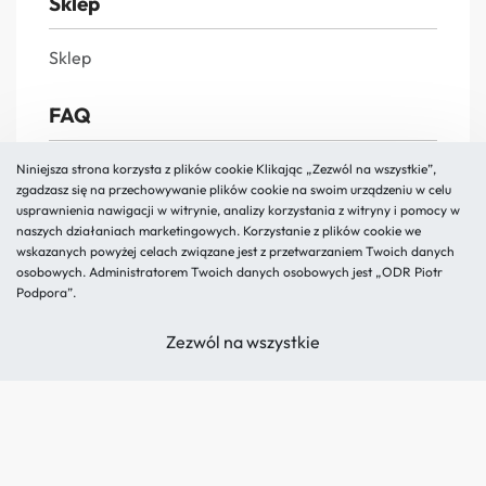
Sklep
Sklep
FAQ
FAQs
Niniejsza strona korzysta z plików cookie Klikając „Zezwól na wszystkie”,
zgadzasz się na przechowywanie plików cookie na swoim urządzeniu w celu
Reklamacja i zwroty
usprawnienia nawigacji w witrynie, analizy korzystania z witryny i pomocy w
naszych działaniach marketingowych. Korzystanie z plików cookie we
Polityka prywatności
wskazanych powyżej celach związane jest z przetwarzaniem Twoich danych
Regulamin
osobowych. Administratorem Twoich danych osobowych jest „ODR Piotr
Podpora”.
O nas
Zezwól na wszystkie
Kontakt
Blog