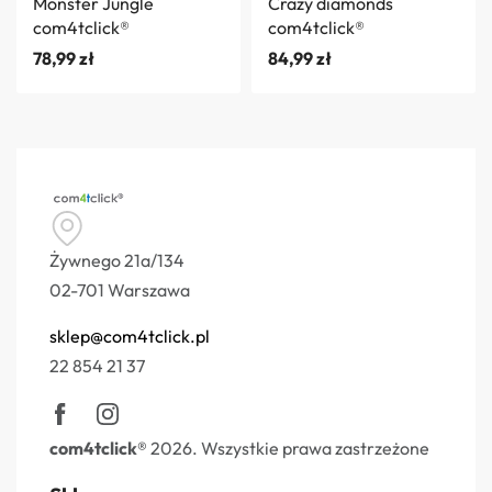
Monster Jungle
Crazy diamonds
com4tclick®
com4tclick®
78,99
zł
84,99
zł
Żywnego 21a/134
02-701 Warszawa
sklep@com4tclick.pl
22 854 21 37
com4tclick®
2026. Wszystkie prawa zastrzeżone