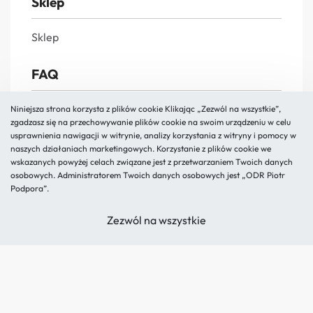
Sklep
Sklep
FAQ
FAQs
Niniejsza strona korzysta z plików cookie Klikając „Zezwól na wszystkie”,
zgadzasz się na przechowywanie plików cookie na swoim urządzeniu w celu
Reklamacja i zwroty
usprawnienia nawigacji w witrynie, analizy korzystania z witryny i pomocy w
naszych działaniach marketingowych. Korzystanie z plików cookie we
Polityka prywatności
wskazanych powyżej celach związane jest z przetwarzaniem Twoich danych
Regulamin
osobowych. Administratorem Twoich danych osobowych jest „ODR Piotr
Podpora”.
O nas
Zezwól na wszystkie
Kontakt
Blog