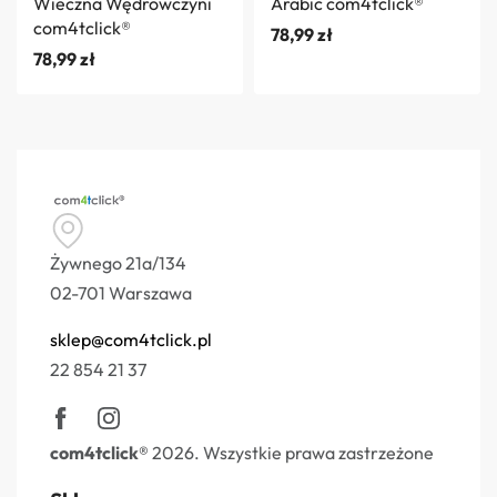
Wieczna Wędrowczyni
Arabic com4tclick®
com4tclick®
78,99
zł
78,99
zł
Żywnego 21a/134
02-701 Warszawa
sklep@com4tclick.pl
22 854 21 37
com4tclick®
2026. Wszystkie prawa zastrzeżone