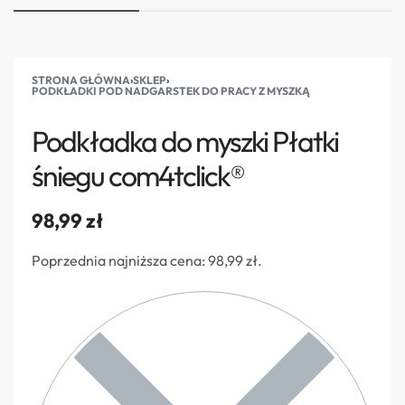
STRONA GŁÓWNA
›
SKLEP
›
PODKŁADKI POD NADGARSTEK DO PRACY Z MYSZKĄ
Podkładka do myszki Płatki
śniegu com4tclick®
98,99
zł
Poprzednia najniższa cena:
98,99
zł
.