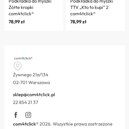
Podkładka do myszki
Podkładka do myszki
Żółte kropki
TTV „Kto to kupi” 2
com4tclick®
com4tclick®
78,99
zł
78,99
zł
Żywnego 21a/134
02-701 Warszawa
sklep@com4tclick.pl
22 854 21 37
com4tclick®
2026. Wszystkie prawa zastrzeżone