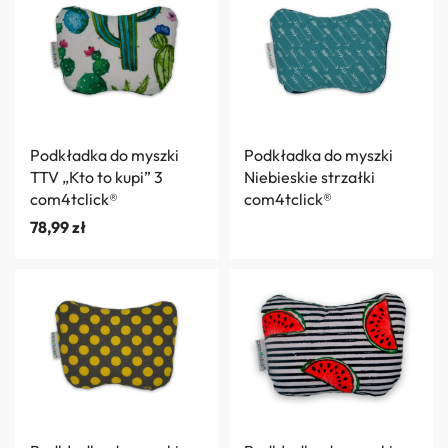
Podkładka do myszki
Podkładka do myszki
TTV „Kto to kupi” 3
Niebieskie strzałki
com4tclick®
com4tclick®
78,99
zł