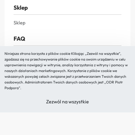
Sklep
Sklep
FAQ
FAQs
Niniejsza strona korzysta z plików cookie Klikając „Zezwól na wszystkie”,
zgadzasz się na przechowywanie plików cookie na swoim urządzeniu w celu
Reklamacja i zwroty
usprawnienia nawigacji w witrynie, analizy korzystania z witryny i pomocy w
naszych działaniach marketingowych. Korzystanie z plików cookie we
Polityka prywatności
wskazanych powyżej celach związane jest z przetwarzaniem Twoich danych
Regulamin
osobowych. Administratorem Twoich danych osobowych jest „ODR Piotr
Podpora”.
O nas
Zezwól na wszystkie
Kontakt
Blog