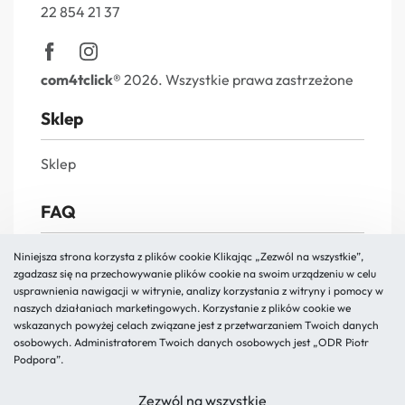
22 854 21 37
com4tclick®
2026. Wszystkie prawa zastrzeżone
Sklep
Sklep
FAQ
FAQs
Niniejsza strona korzysta z plików cookie Klikając „Zezwól na wszystkie”,
zgadzasz się na przechowywanie plików cookie na swoim urządzeniu w celu
Reklamacja i zwroty
usprawnienia nawigacji w witrynie, analizy korzystania z witryny i pomocy w
naszych działaniach marketingowych. Korzystanie z plików cookie we
Polityka prywatności
wskazanych powyżej celach związane jest z przetwarzaniem Twoich danych
Regulamin
osobowych. Administratorem Twoich danych osobowych jest „ODR Piotr
Podpora”.
O nas
Zezwól na wszystkie