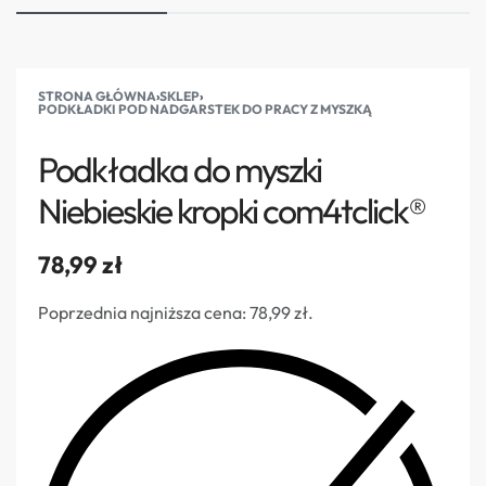
STRONA GŁÓWNA
›
SKLEP
›
PODKŁADKI POD NADGARSTEK DO PRACY Z MYSZKĄ
Podkładka do myszki
Niebieskie kropki com4tclick®
78,99
zł
Poprzednia najniższa cena:
78,99
zł
.