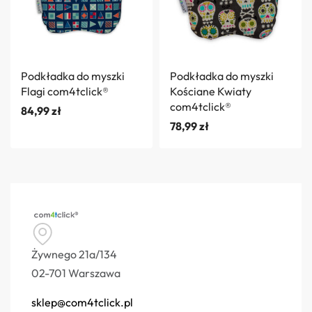
Podkładka do myszki
Podkładka do myszki
Flagi com4tclick®
Kościane Kwiaty
com4tclick®
84,99
zł
78,99
zł
Żywnego 21a/134
02-701 Warszawa
sklep@com4tclick.pl