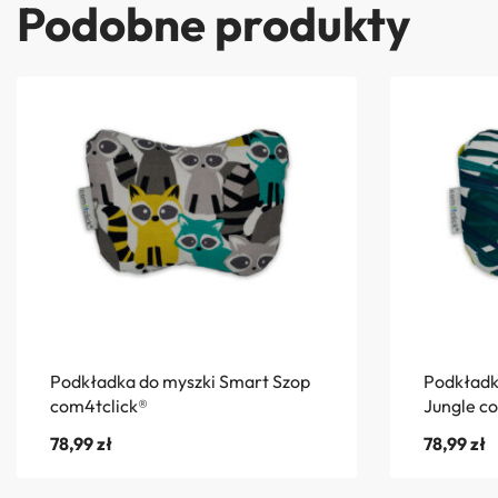
Podobne produkty
Podkładka do myszki Smart Szop
Podkładk
com4tclick®
Jungle c
78,99
zł
78,99
zł