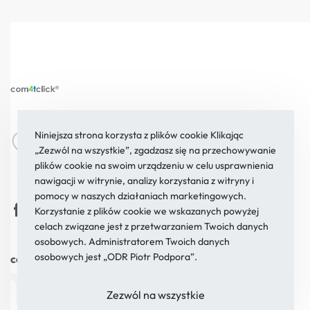
Żywnego 21a/134
sklep@com4tclick.pl
Niniejsza strona korzysta z plików cookie Klikając
„Zezwól na wszystkie”, zgadzasz się na przechowywanie
02-701 Warszawa
22 854 21 37
plików cookie na swoim urządzeniu w celu usprawnienia
nawigacji w witrynie, analizy korzystania z witryny i
pomocy w naszych działaniach marketingowych.
Korzystanie z plików cookie we wskazanych powyżej
celach związane jest z przetwarzaniem Twoich danych
osobowych. Administratorem Twoich danych
osobowych jest „ODR Piotr Podpora”.
com4tclick®
2026. Wszystkie prawa zastrzeżone
Zezwól na wszystkie