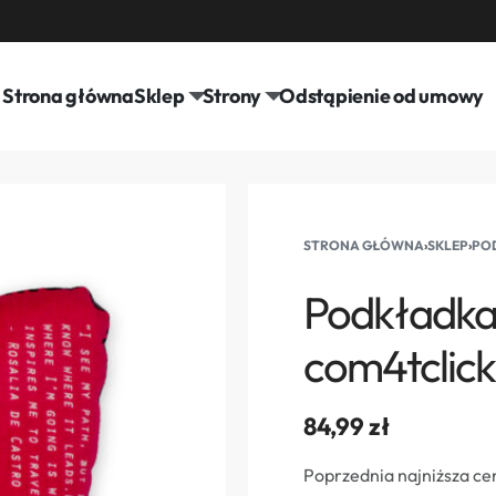
Strona główna
Sklep
Strony
Odstąpienie od umowy
STRONA GŁÓWNA
›
SKLEP
›
POD
Podkładka 
com4tclic
84,99
zł
Poprzednia najniższa ce