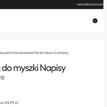
PARTNERZY
KONTAKT
0
KŁADKI POD NADGARSTEK DO PRACY Z MYSZKĄ
do myszki Napisy
k®
na:
84,99
zł
.