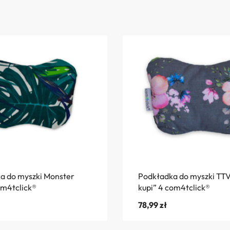
a do myszki Monster
Podkładka do myszki TTV
om4tclick®
kupi” 4 com4tclick®
78,99
zł