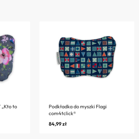
 „Kto to
Podkładka do myszki Flagi
com4tclick®
84,99
zł