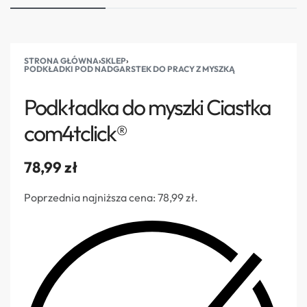
STRONA GŁÓWNA
›
SKLEP
›
PODKŁADKI POD NADGARSTEK DO PRACY Z MYSZKĄ
Podkładka do myszki Ciastka
com4tclick®
78,99
zł
Poprzednia najniższa cena:
78,99
zł
.