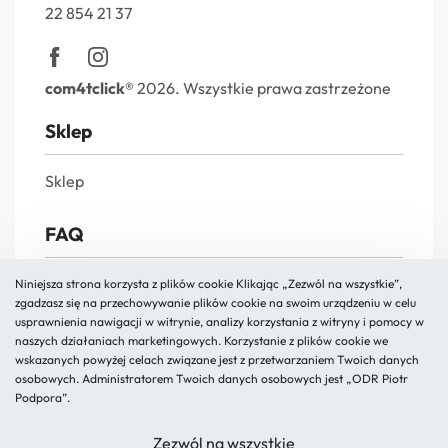
22 854 21 37
com4tclick®
2026. Wszystkie prawa zastrzeżone
Sklep
Sklep
FAQ
FAQs
Niniejsza strona korzysta z plików cookie Klikając „Zezwól na wszystkie”,
zgadzasz się na przechowywanie plików cookie na swoim urządzeniu w celu
Reklamacja i zwroty
usprawnienia nawigacji w witrynie, analizy korzystania z witryny i pomocy w
naszych działaniach marketingowych. Korzystanie z plików cookie we
Polityka prywatności
wskazanych powyżej celach związane jest z przetwarzaniem Twoich danych
Regulamin
osobowych. Administratorem Twoich danych osobowych jest „ODR Piotr
Podpora”.
O nas
Zezwól na wszystkie