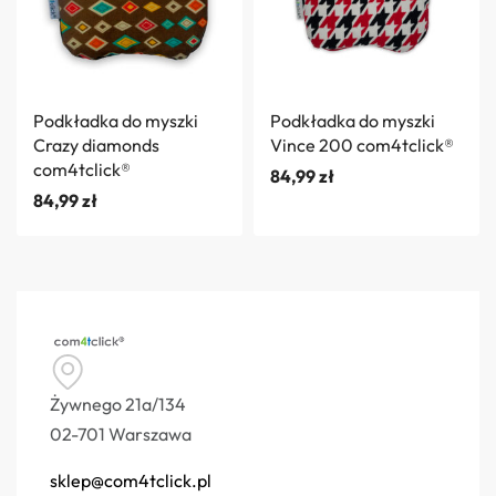
Podkładka do myszki
Podkładka do myszki
Crazy diamonds
Vince 200 com4tclick®
com4tclick®
84,99
zł
84,99
zł
Żywnego 21a/134
02-701 Warszawa
sklep@com4tclick.pl