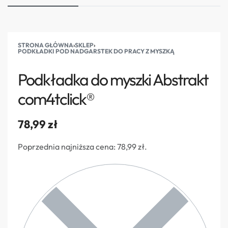
STRONA GŁÓWNA
›
SKLEP
›
PODKŁADKI POD NADGARSTEK DO PRACY Z MYSZKĄ
Podkładka do myszki Abstrakt
com4tclick®
78,99
zł
Poprzednia najniższa cena:
78,99
zł
.