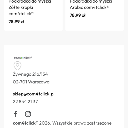
Podkładka do myszki
Podkładka do myszki
Żółte kropki
Arabic com4tclick®
com4tclick®
78,99
zł
78,99
zł
Żywnego 21a/134
02-701 Warszawa
sklep@com4tclick.pl
22 854 21 37
com4tclick®
2026. Wszystkie prawa zastrzeżone