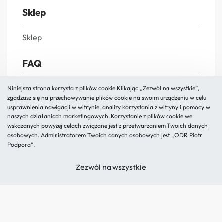
Sklep
Sklep
FAQ
FAQs
Niniejsza strona korzysta z plików cookie Klikając „Zezwól na wszystkie”,
zgadzasz się na przechowywanie plików cookie na swoim urządzeniu w celu
Reklamacja i zwroty
usprawnienia nawigacji w witrynie, analizy korzystania z witryny i pomocy w
naszych działaniach marketingowych. Korzystanie z plików cookie we
Polityka prywatności
wskazanych powyżej celach związane jest z przetwarzaniem Twoich danych
Regulamin
osobowych. Administratorem Twoich danych osobowych jest „ODR Piotr
Podpora”.
O nas
Zezwól na wszystkie
Kontakt
Blog