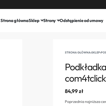
Strona główna
Sklep
Strony
Odstąpienie od umowy
STRONA GŁÓWNA
›
SKLEP
›
POD
Podkładka
com4tclic
84,99
zł
Poprzednia najniższa ce