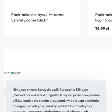
Podkładka do myszki Mroczne
Podkładk
Sztylety com4tclick®
kupi” 5 c
78,99
zł
Żywnego 21a/134
sklep@com4tclick.pl
Niniejsza strona korzysta z plików cookie Klikając
„Zezwól na wszystkie”, zgadzasz się na przechowywanie
02-701 Warszawa
22 854 21 37
plików cookie na swoim urządzeniu w celu usprawnienia
nawigacji w witrynie, analizy korzystania z witryny i
pomocy w naszych działaniach marketingowych.