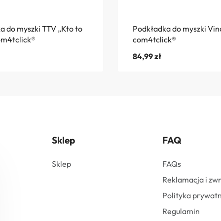
a do myszki TTV „Kto to
Podkładka do myszki Vi
om4tclick®
com4tclick®
84,99
zł
Sklep
FAQ
Sklep
FAQs
Reklamacja i zw
Polityka prywatn
Regulamin