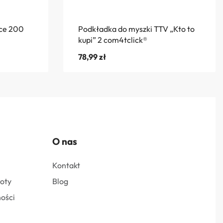
nce 200
Podkładka do myszki TTV „Kto to
kupi” 2 com4tclick®
78,99
zł
O nas
Kontakt
roty
Blog
ości