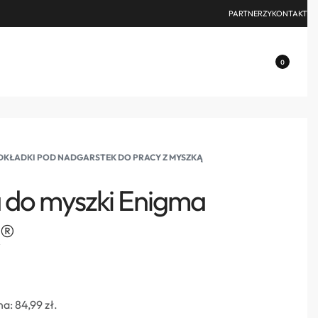
PARTNERZY
KONTAKT
0
KŁADKI POD NADGARSTEK DO PRACY Z MYSZKĄ
 do myszki Enigma
k®
na:
84,99
zł
.