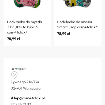
Podkładka do myszki
Podkładka do myszki
TTV „Kto to kupi” 5
Smart Szop com4tclick®
com4tclick®
78,99
zł
78,99
zł
Żywnego 21a/134
02-701 Warszawa
sklep@com4tclick.pl
22 854 21 37