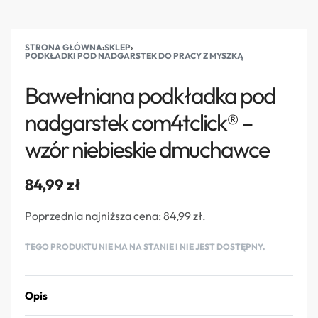
STRONA GŁÓWNA
›
SKLEP
›
PODKŁADKI POD NADGARSTEK DO PRACY Z MYSZKĄ
Bawełniana podkładka pod
nadgarstek com4tclick® –
wzór niebieskie dmuchawce
84,99
zł
Poprzednia najniższa cena:
84,99
zł
.
TEGO PRODUKTU NIE MA NA STANIE I NIE JEST DOSTĘPNY.
Opis